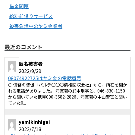
借金問題
給料前借りサービス
被害急増中のヤミ金業者
最近のコメント
匿名被害者
2022/9/29
08074922725はヤミ金の電話番号
債務の督促「パルテ〇〇〇債権回収会社」から、所在を聞か
れる電話がありました。 浦賀署の鈴木刑事と、046-830-1150
から聞いていた携帯090-3682-2826、浦賀署の中山警官と聞い
ていた0...
yamikinhigai
2022/7/18