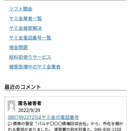
ソフト闇金
ヤミ金業者一覧
ヤミ金被害解決
ヤミ金電話番号一覧
借金問題
給料前借りサービス
被害急増中のヤミ金業者
最近のコメント
匿名被害者
2022/9/29
08074922725はヤミ金の電話番号
債務の督促「パルテ〇〇〇債権回収会社」から、所在を聞か
れる電話がありました。 浦賀署の鈴木刑事と、046-830-1150