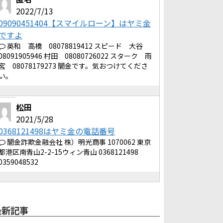
2022/7/13
09090451404【スマイルローン】はヤミ金
ですよ
英和 高橋 08078819412 スピード 大谷
08091905946 村田 08080726022 スターク 雨
宮 08078179273 闇金です。気おつけてくださ
い。
松田
2021/5/28
0368121498はヤミ金の電話番号
闇金詐欺金融会社 株）明光商事 1070062 東京
都港区南青山2-2-15ウィン青山 0368121498
0359048532
最新記事