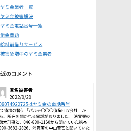
ヤミ金業者一覧
ヤミ金被害解決
ヤミ金電話番号一覧
借金問題
給料前借りサービス
被害急増中のヤミ金業者
最近のコメント
匿名被害者
2022/9/29
08074922725はヤミ金の電話番号
債務の督促「パルテ〇〇〇債権回収会社」か
ら、所在を聞かれる電話がありました。 浦賀署の
鈴木刑事と、046-830-1150から聞いていた携帯
090-3682-2826、浦賀署の中山警官と聞いていた