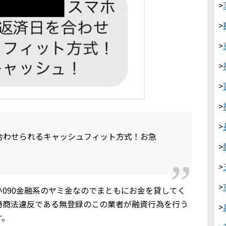
>
>
>
>
>
>
>
合わせられるキャッシュフィット方式！お急
>
>
>
090金融系のヤミ金なのでまともにお金を貸してく
特商法違反である無登録のこの業者が融資行為を行う
>
す。