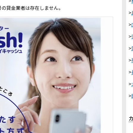
>
号の貸金業者は存在しません。
>
>
>
>
>
>
>
>