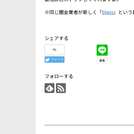
※同じ闇金業者が新しく「
bless
」という
シェアする
ツイート
フォローする