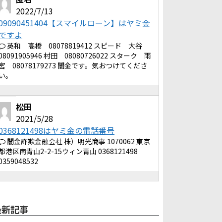
2022/7/13
09090451404【スマイルローン】はヤミ金
ですよ
英和 高橋 08078819412 スピード 大谷
08091905946 村田 08080726022 スターク 雨
宮 08078179273 闇金です。気おつけてくださ
い。
松田
2021/5/28
0368121498はヤミ金の電話番号
闇金詐欺金融会社 株）明光商事 1070062 東京
都港区南青山2-2-15ウィン青山 0368121498
0359048532
最新記事