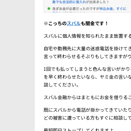
※こっちの
スバル
も闇金です！
スバルに個人情報を知られたまま放置す
自宅や勤務先に大量の迷惑電話を掛けて
言って終わらせるそぶりもしてきますが
1回でも払ってしまうと色んな言いがか
を早く終わらせたいなら、ヤミ金の言い
談してください。
スバル金融からはまともにお金を借りる
既にスバルから電話が掛かってきていた
どの被害に遭っている方もすぐに相談し
最短即日ストップしてくれますよ。