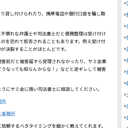
>
やり貸し付けられたり、携帯電話や銀行口座を騙し取
>
>
に不慣れな弁護士や司法書士だと債務整理は受け付け
>
るのを恐れて拒否されることもあります。例え受け付
>
渉が決裂することがほとんどです。
>
被害前だと被害届すら受理されなかったり、ヤミ金業
どうなっても知らんからな！」などと逆ギレして被害
>
>
ようにヤミ金に強い司法書士に相談してください。
>
務所
>
士事務所
>
に依頼するべきタイミングを細かく教えてくれます。