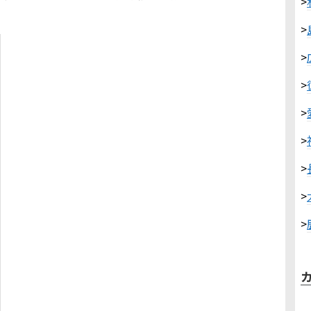
>
>
>
>
>
>
>
>
>