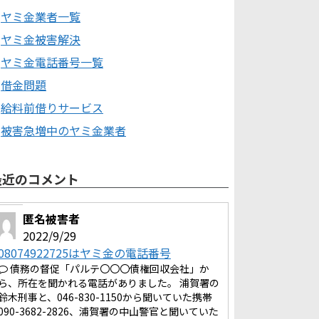
ヤミ金業者一覧
ヤミ金被害解決
ヤミ金電話番号一覧
借金問題
給料前借りサービス
被害急増中のヤミ金業者
最近のコメント
匿名被害者
2022/9/29
08074922725はヤミ金の電話番号
債務の督促「パルテ〇〇〇債権回収会社」か
ら、所在を聞かれる電話がありました。 浦賀署の
鈴木刑事と、046-830-1150から聞いていた携帯
090-3682-2826、浦賀署の中山警官と聞いていた