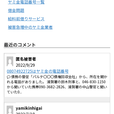
ヤミ金電話番号一覧
借金問題
給料前借りサービス
被害急増中のヤミ金業者
最近のコメント
匿名被害者
2022/9/29
08074922725はヤミ金の電話番号
債務の督促「パルテ〇〇〇債権回収会社」から、所在を聞か
れる電話がありました。 浦賀署の鈴木刑事と、046-830-1150
から聞いていた携帯090-3682-2826、浦賀署の中山警官と聞い
ていた0...
yamikinhigai