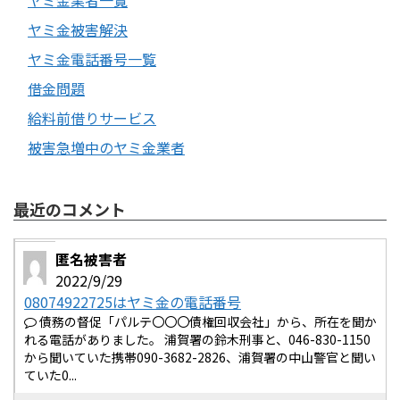
ヤミ金業者一覧
ヤミ金被害解決
ヤミ金電話番号一覧
借金問題
給料前借りサービス
被害急増中のヤミ金業者
最近のコメント
匿名被害者
2022/9/29
08074922725はヤミ金の電話番号
債務の督促「パルテ〇〇〇債権回収会社」から、所在を聞か
れる電話がありました。 浦賀署の鈴木刑事と、046-830-1150
から聞いていた携帯090-3682-2826、浦賀署の中山警官と聞い
ていた0...