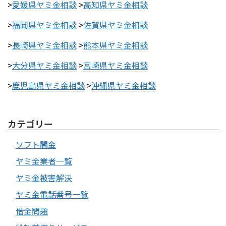
>
愛媛県ヤミ金相談
>
高知県ヤミ金相談
>
福岡県ヤミ金相談
>
佐賀県ヤミ金相談
>
長崎県ヤミ金相談
>
熊本県ヤミ金相談
>
大分県ヤミ金相談
>
宮崎県ヤミ金相談
>
鹿児島県ヤミ金相談
>
沖縄県ヤミ金相談
カテゴリー
ソフト闇金
ヤミ金業者一覧
ヤミ金被害解決
ヤミ金電話番号一覧
借金問題