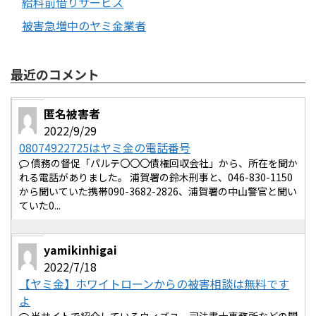
給料前借りサービス
被害急増中のヤミ金業者
最近のコメント
匿名被害者
2022/9/29
08074922725はヤミ金の電話番号
債務の督促「パルテ〇〇〇債権回収会社」から、所在を聞か
れる電話がありました。 浦賀署の鈴木刑事と、046-830-1150
から聞いていた携帯090-3682-2826、浦賀署の中山警官と聞い
ていた0...
yamikinhigai
2022/7/18
【ヤミ金】ホワイトローンからの被害相談は無料です
よ