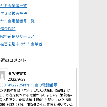
ヤミ金業者一覧
ヤミ金被害解決
ヤミ金電話番号一覧
借金問題
給料前借りサービス
被害急増中のヤミ金業者
最近のコメント
匿名被害者
2022/9/29
08074922725はヤミ金の電話番号
債務の督促「パルテ〇〇〇債権回収会社」か
ら、所在を聞かれる電話がありました。 浦賀署の
鈴木刑事と、046-830-1150から聞いていた携帯
090-3682-2826、浦賀署の中山警官と聞いていた