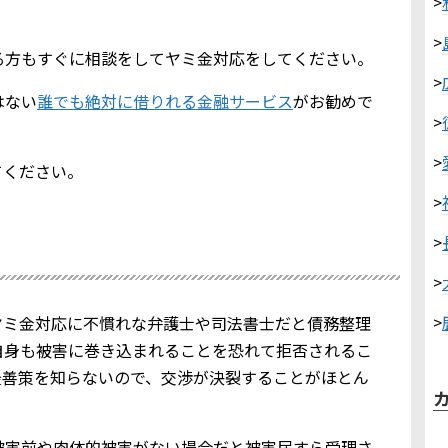
>
>
る方もすぐに相談をしてヤミ金対応をしてください。
>
はない
誰でも絶対に借りれる金融サービス
がお勧めで
>
>
てください。
>
>
>
>
ヤミ金対応に不慣れな弁護士や司法書士だと債務整理
自身も被害に巻き込まれることを恐れて拒否されるこ
最善策を知らないので、交渉が決裂することがほとん
被害前や肉体的被害がない場合だと被害届すら受理さ