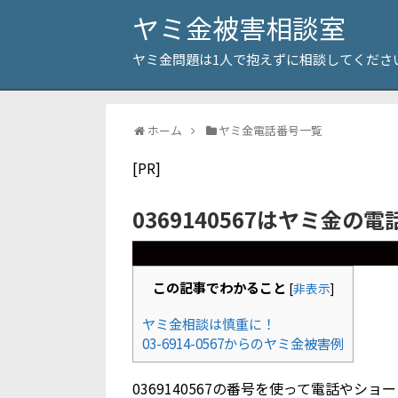
ヤミ金被害相談室
ヤミ金問題は1人で抱えずに相談してくださ
ホーム
ヤミ金電話番号一覧
[PR]
0369140567はヤミ金の
この記事でわかること
[
非表示
]
ヤミ金相談は慎重に！
03-6914-0567からのヤミ金被害例
0369140567の番号を使って電話や