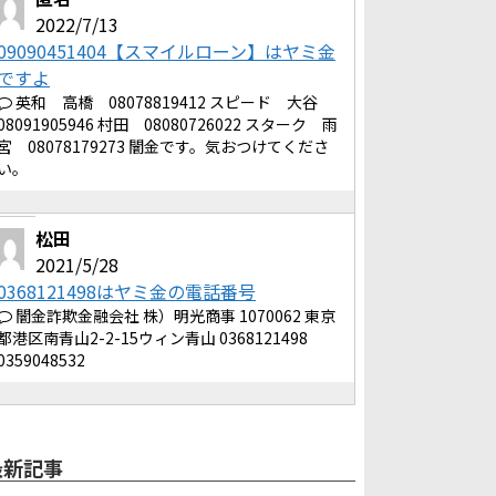
2022/7/13
09090451404【スマイルローン】はヤミ金
ですよ
英和 高橋 08078819412 スピード 大谷
08091905946 村田 08080726022 スターク 雨
宮 08078179273 闇金です。気おつけてくださ
い。
松田
2021/5/28
0368121498はヤミ金の電話番号
闇金詐欺金融会社 株）明光商事 1070062 東京
都港区南青山2-2-15ウィン青山 0368121498
0359048532
最新記事