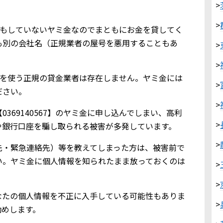
>
>
業登録もしていないヤミ金なのでまともにお金を貸してく
も別の会社名（正規業者の屋号を悪用することもあ
>
>
567を使う正規の貸金業者は存在しません。ヤミ金には
>
ださい。
>
369140567】のヤミ金に申し込んでしまい、高利
>
や銀行口座を騙し取られる被害が多発しています。
>
先・緊急連絡先）等を教えてしまった方は、被害前で
い。ヤミ金に個人情報を知られたまま放っておくのは
>
>
なたの個人情報を不正に入手している可能性もありま
>
勧めします。