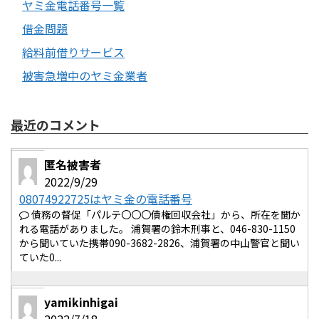
ヤミ金電話番号一覧
借金問題
給料前借りサービス
被害急増中のヤミ金業者
最近のコメント
匿名被害者
2022/9/29
08074922725はヤミ金の電話番号
債務の督促「パルテ〇〇〇債権回収会社」から、所在を聞か
れる電話がありました。 浦賀署の鈴木刑事と、046-830-1150
から聞いていた携帯090-3682-2826、浦賀署の中山警官と聞い
ていた0...
yamikinhigai