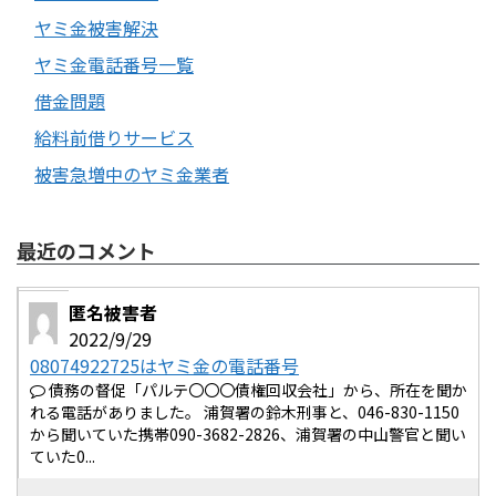
ヤミ金被害解決
ヤミ金電話番号一覧
借金問題
給料前借りサービス
被害急増中のヤミ金業者
最近のコメント
匿名被害者
2022/9/29
08074922725はヤミ金の電話番号
債務の督促「パルテ〇〇〇債権回収会社」から、所在を聞か
れる電話がありました。 浦賀署の鈴木刑事と、046-830-1150
から聞いていた携帯090-3682-2826、浦賀署の中山警官と聞い
ていた0...