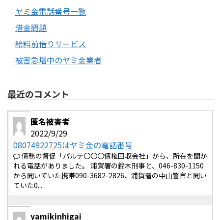
ヤミ金電話番号一覧
借金問題
給料前借りサービス
被害急増中のヤミ金業者
最近のコメント
匿名被害者
2022/9/29
08074922725はヤミ金の電話番号
債務の督促「パルテ〇〇〇債権回収会社」から、所在を聞か
れる電話がありました。 浦賀署の鈴木刑事と、046-830-1150
から聞いていた携帯090-3682-2826、浦賀署の中山警官と聞い
ていた0...
yamikinhigai