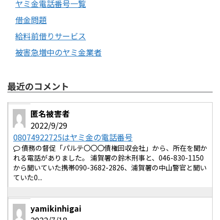
ヤミ金電話番号一覧
借金問題
給料前借りサービス
被害急増中のヤミ金業者
最近のコメント
匿名被害者
2022/9/29
08074922725はヤミ金の電話番号
債務の督促「パルテ〇〇〇債権回収会社」から、所在を聞か
れる電話がありました。 浦賀署の鈴木刑事と、046-830-1150
から聞いていた携帯090-3682-2826、浦賀署の中山警官と聞い
ていた0...
yamikinhigai