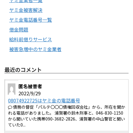
ヤミ金業者一覧
ヤミ金被害解決
ヤミ金電話番号一覧
借金問題
給料前借りサービス
被害急増中のヤミ金業者
最近のコメント
匿名被害者
2022/9/29
08074922725はヤミ金の電話番号
債務の督促「パルテ〇〇〇債権回収会社」から、所在を聞か
れる電話がありました。 浦賀署の鈴木刑事と、046-830-1150
から聞いていた携帯090-3682-2826、浦賀署の中山警官と聞い
ていた0...