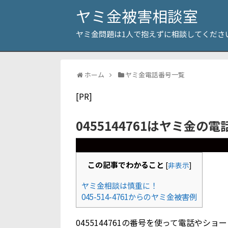
ヤミ金被害相談室
ヤミ金問題は1人で抱えずに相談してくださ
ホーム
ヤミ金電話番号一覧
[PR]
0455144761はヤミ金の
この記事でわかること
[
非表示
]
ヤミ金相談は慎重に！
045-514-4761からのヤミ金被害例
0455144761の番号を使って電話や