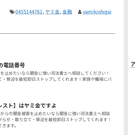
0455144761
,
ヤミ金
,
金融
yamikinhigai
金の電話番号
闇金被害を止めたいなら闇金に強い司法書士へ相談してください！
て・脅迫を最短即日ストップしてくれます！家族や職場にバ
)プレスト】はヤミ金ですよ
スト堀越からの闇金被害を止めたいなら闇金に強い司法書士へ相談
がらせ・取り立て・脅迫を最短即日ストップしてくれます！
できます。