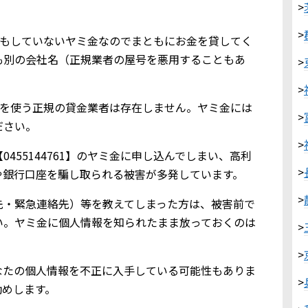
>
>
業登録もしていないヤミ金なのでまともにお金を貸してく
も別の会社名（正規業者の屋号を悪用することもあ
>
>
761を使う正規の貸金業者は存在しません。ヤミ金には
>
ださい。
>
455144761】のヤミ金に申し込んでしまい、高利
>
や銀行口座を騙し取られる被害が多発しています。
>
先・緊急連絡先）等を教えてしまった方は、被害前で
い。ヤミ金に個人情報を知られたまま放っておくのは
>
>
なたの個人情報を不正に入手している可能性もありま
>
勧めします。