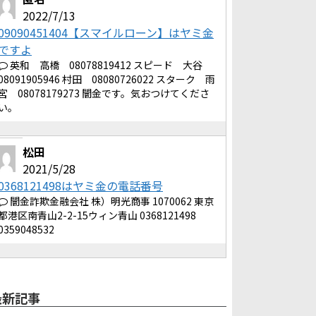
2022/7/13
09090451404【スマイルローン】はヤミ金
ですよ
英和 高橋 08078819412 スピード 大谷
08091905946 村田 08080726022 スターク 雨
宮 08078179273 闇金です。気おつけてくださ
い。
松田
2021/5/28
0368121498はヤミ金の電話番号
闇金詐欺金融会社 株）明光商事 1070062 東京
都港区南青山2-2-15ウィン青山 0368121498
0359048532
最新記事