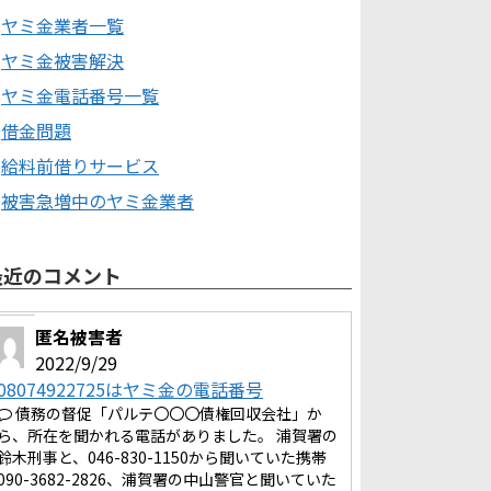
ヤミ金業者一覧
ヤミ金被害解決
ヤミ金電話番号一覧
借金問題
給料前借りサービス
被害急増中のヤミ金業者
最近のコメント
匿名被害者
2022/9/29
08074922725はヤミ金の電話番号
債務の督促「パルテ〇〇〇債権回収会社」か
ら、所在を聞かれる電話がありました。 浦賀署の
鈴木刑事と、046-830-1150から聞いていた携帯
090-3682-2826、浦賀署の中山警官と聞いていた