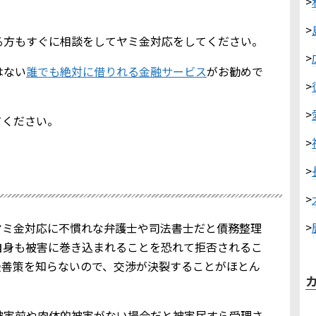
>
>
る方もすぐに相談をしてヤミ金対応をしてください。
>
はない
誰でも絶対に借りれる金融サービス
がお勧めで
>
>
てください。
>
>
>
>
ヤミ金対応に不慣れな弁護士や司法書士だと債務整理
自身も被害に巻き込まれることを恐れて拒否されるこ
最善策を知らないので、交渉が決裂することがほとん
被害前や肉体的被害がない場合だと被害届すら受理さ