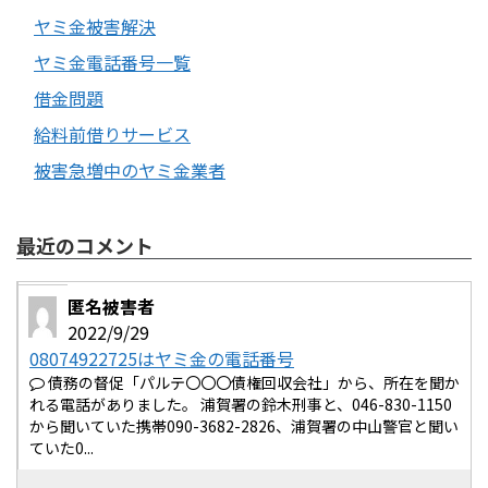
ヤミ金被害解決
ヤミ金電話番号一覧
借金問題
給料前借りサービス
被害急増中のヤミ金業者
最近のコメント
匿名被害者
2022/9/29
08074922725はヤミ金の電話番号
債務の督促「パルテ〇〇〇債権回収会社」から、所在を聞か
れる電話がありました。 浦賀署の鈴木刑事と、046-830-1150
から聞いていた携帯090-3682-2826、浦賀署の中山警官と聞い
ていた0...