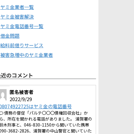
ヤミ金業者一覧
ヤミ金被害解決
ヤミ金電話番号一覧
借金問題
給料前借りサービス
被害急増中のヤミ金業者
最近のコメント
匿名被害者
2022/9/29
08074922725はヤミ金の電話番号
債務の督促「パルテ〇〇〇債権回収会社」か
ら、所在を聞かれる電話がありました。 浦賀署の
鈴木刑事と、046-830-1150から聞いていた携帯
090-3682-2826、浦賀署の中山警官と聞いていた