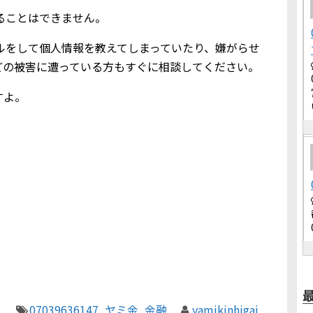
借りることはできません。
込メールをして個人情報を教えてしまっていたり、嫌がらせ
どの被害に遭っている方もすぐに相談してください。
すよ。
07039636147
,
ヤミ金
,
金融
yamikinhigai