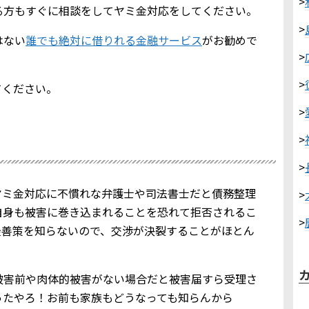
>
る方もすぐに相談をしてヤミ金対応をしてください。
>
はない
誰でも絶対に借りれる金融サービス
がお勧めで
>
>
てください。
>
>
>
ヤミ金対応に不慣れな弁護士や司法書士だと債務整理
>
自身も被害に巻き込まれることを恐れて拒否されるこ
>
最善策を知らないので、交渉が決裂することがほとん
被害前や肉体的被害がない場合だと被害届すら受理さ
ったやろ！お前も家族もどうなっても知らんから