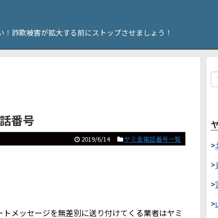
い！詐欺被害が拡大する前にストップさせましょう！
電話番号
2019/6/14
ヤミ金電話番号一覧
>
>
>
>
やショートメッセージを無差別に送り付けてくる業者はヤミ