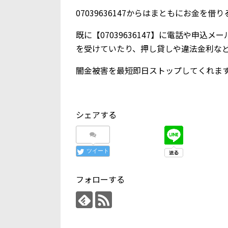
07039636147からはまともにお金を
既に【07039636147】に電話や申
を受けていたり、押し貸しや違法金利な
闇金被害を最短即日ストップしてくれま
シェアする
ツイート
フォローする