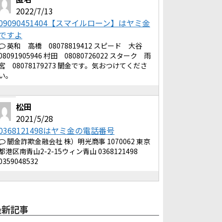
2022/7/13
09090451404【スマイルローン】はヤミ金
ですよ
英和 高橋 08078819412 スピード 大谷
08091905946 村田 08080726022 スターク 雨
宮 08078179273 闇金です。気おつけてくださ
い。
松田
2021/5/28
0368121498はヤミ金の電話番号
闇金詐欺金融会社 株）明光商事 1070062 東京
都港区南青山2-2-15ウィン青山 0368121498
0359048532
最新記事