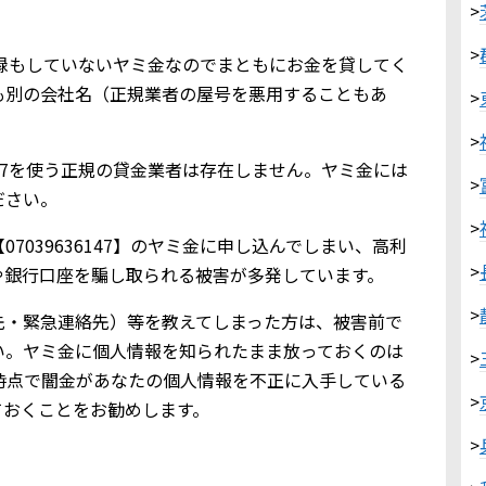
>
>
金業登録もしていないヤミ金なのでまともにお金を貸してく
も別の会社名（正規業者の屋号を悪用することもあ
>
>
6147を使う正規の貸金業者は存在しません。ヤミ金には
>
ださい。
>
7039636147】のヤミ金に申し込んでしまい、高利
>
や銀行口座を騙し取られる被害が多発しています。
>
先・緊急連絡先）等を教えてしまった方は、被害前で
い。ヤミ金に個人情報を知られたまま放っておくのは
>
時点で闇金があなたの個人情報を不正に入手している
>
ておくことをお勧めします。
>