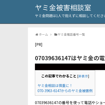
ヤミ金被害相談室
ヤミ金問題は1人で抱えずに相談してくださ
ホーム
ヤミ金電話番号一覧
[PR]
07039636147はヤミ金の
この記事でわかること
[
非表示
]
ヤミ金相談は慎重に！
070-3963-6147からのヤミ金被害例
07039636147の番号を使って電話