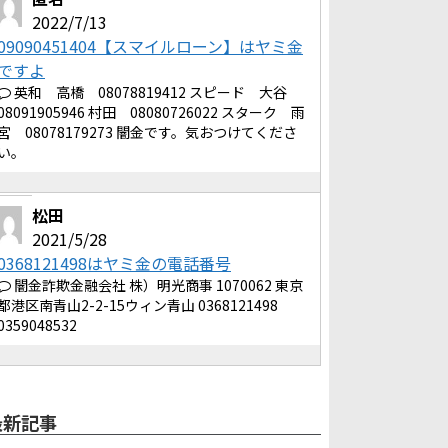
2022/7/13
09090451404【スマイルローン】はヤミ金
ですよ
英和 高橋 08078819412 スピード 大谷
08091905946 村田 08080726022 スターク 雨
宮 08078179273 闇金です。気おつけてくださ
い。
松田
2021/5/28
0368121498はヤミ金の電話番号
闇金詐欺金融会社 株）明光商事 1070062 東京
都港区南青山2-2-15ウィン青山 0368121498
0359048532
最新記事