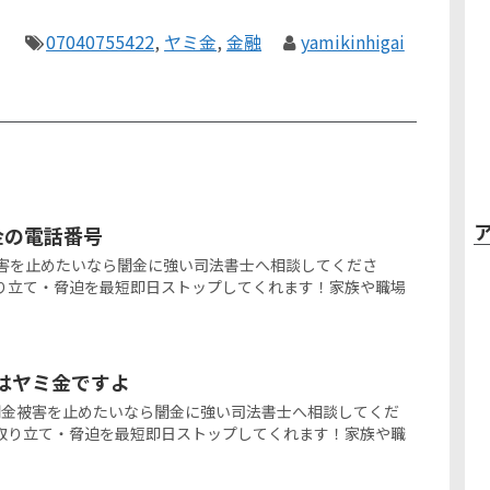
07040755422
,
ヤミ金
,
金融
yamikinhigai
ミ金の電話番号
の闇金被害を止めたいなら闇金に強い司法書士へ相談してくださ
り立て・脅迫を最短即日ストップしてくれます！家族や職場
上】はヤミ金ですよ
からの闇金被害を止めたいなら闇金に強い司法書士へ相談してくだ
取り立て・脅迫を最短即日ストップしてくれます！家族や職
。