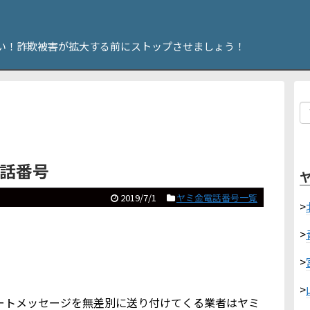
い！詐欺被害が拡大する前にストップさせましょう！
電話番号
2019/7/1
ヤミ金電話番号一覧
>
>
>
>
やショートメッセージを無差別に送り付けてくる業者はヤミ