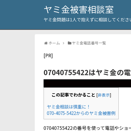
ヤミ金被害相談室
ヤミ金問題は1人で抱えずに相談してくださ
ホーム
ヤミ金電話番号一覧
[PR]
07040755422はヤミ金の
この記事でわかること
[
非表示
]
ヤミ金相談は慎重に！
070-4075-5422からのヤミ金被害例
07040755422の番号を使って電話