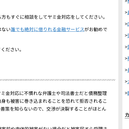
>
>
る方もすぐに相談をしてヤミ金対応をしてください。
>
はない
誰でも絶対に借りれる金融サービス
がお勧めで
>
>
てください。
>
>
>
>
ヤミ金対応に不慣れな弁護士や司法書士だと債務整理
自身も被害に巻き込まれることを恐れて拒否されるこ
最善策を知らないので、交渉が決裂することがほとん
被害前や肉体的被害がない場合だと被害届すら受理さ