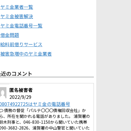
ヤミ金業者一覧
ヤミ金被害解決
ヤミ金電話番号一覧
借金問題
給料前借りサービス
被害急増中のヤミ金業者
最近のコメント
匿名被害者
2022/9/29
08074922725はヤミ金の電話番号
債務の督促「パルテ〇〇〇債権回収会社」か
ら、所在を聞かれる電話がありました。 浦賀署の
鈴木刑事と、046-830-1150から聞いていた携帯
090-3682-2826、浦賀署の中山警官と聞いていた