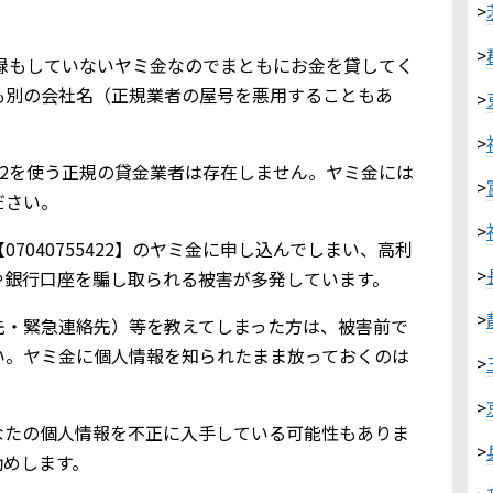
>
>
金業登録もしていないヤミ金なのでまともにお金を貸してく
も別の会社名（正規業者の屋号を悪用することもあ
>
>
5422を使う正規の貸金業者は存在しません。ヤミ金には
>
ださい。
>
7040755422】のヤミ金に申し込んでしまい、高利
>
や銀行口座を騙し取られる被害が多発しています。
>
先・緊急連絡先）等を教えてしまった方は、被害前で
い。ヤミ金に個人情報を知られたまま放っておくのは
>
>
なたの個人情報を不正に入手している可能性もありま
>
勧めします。