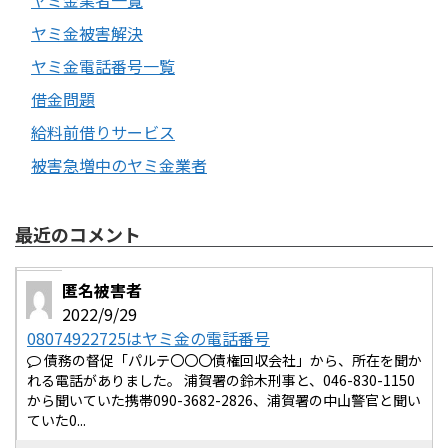
ヤミ金業者一覧
ヤミ金被害解決
ヤミ金電話番号一覧
借金問題
給料前借りサービス
被害急増中のヤミ金業者
最近のコメント
匿名被害者
2022/9/29
08074922725はヤミ金の電話番号
債務の督促「パルテ〇〇〇債権回収会社」から、所在を聞か
れる電話がありました。 浦賀署の鈴木刑事と、046-830-1150
から聞いていた携帯090-3682-2826、浦賀署の中山警官と聞い
ていた0...