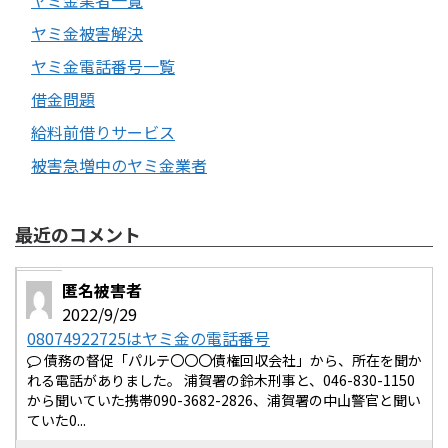
ヤミ金業者一覧
ヤミ金被害解決
ヤミ金電話番号一覧
借金問題
給料前借りサービス
被害急増中のヤミ金業者
最近のコメント
匿名被害者
2022/9/29
08074922725はヤミ金の電話番号
債務の督促「パルテ〇〇〇債権回収会社」から、所在を聞か
れる電話がありました。 浦賀署の鈴木刑事と、046-830-1150
から聞いていた携帯090-3682-2826、浦賀署の中山警官と聞い
ていた0...