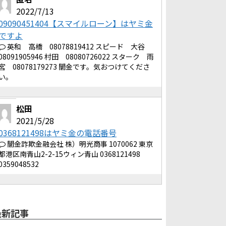
2022/7/13
09090451404【スマイルローン】はヤミ金
ですよ
英和 高橋 08078819412 スピード 大谷
08091905946 村田 08080726022 スターク 雨
宮 08078179273 闇金です。気おつけてくださ
い。
松田
2021/5/28
0368121498はヤミ金の電話番号
闇金詐欺金融会社 株）明光商事 1070062 東京
都港区南青山2-2-15ウィン青山 0368121498
0359048532
最新記事