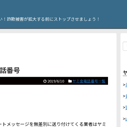
い！詐欺被害が拡大する前にストップさせましょう！
電話番号
2019/6/10
ヤミ金電話番号一覧
>
>
>
>
やショートメッセージを無差別に送り付けてくる業者はヤミ