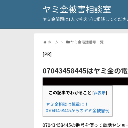
ヤミ金被害相談室
ヤミ金問題は1人で抱えずに相談してくださ
ホーム
ヤミ金電話番号一覧
[PR]
07043458445はヤミ金の
この記事でわかること
[
非表示
]
ヤミ金相談は慎重に！
07043458445からのヤミ金被害例
07043458445の番号を使って電話