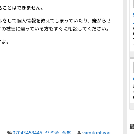
借りることはできません。
込メールをして個人情報を教えてしまっていたり、嫌がらせ
どの被害に遭っている方もすぐに相談してください。
すよ。
07043458445
,
ヤミ金
,
金融
yamikinhigai