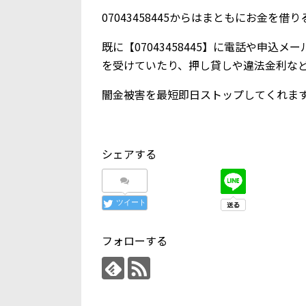
07043458445からはまともにお金を
既に【07043458445】に電話や申
を受けていたり、押し貸しや違法金利な
闇金被害を最短即日ストップしてくれま
シェアする
ツイート
フォローする