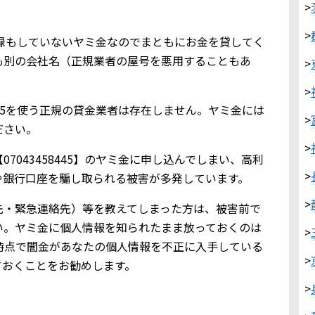
>
>
金業登録もしていないヤミ金なのでまともにお金を貸してく
も別の会社名（正規業者の屋号を悪用することもあ
>
>
8445を使う正規の貸金業者は存在しません。ヤミ金には
>
ださい。
>
7043458445】のヤミ金に申し込んでしまい、高利
>
や銀行口座を騙し取られる被害が多発しています。
>
先・緊急連絡先）等を教えてしまった方は、被害前で
い。ヤミ金に個人情報を知られたまま放っておくのは
>
時点で闇金があなたの個人情報を不正に入手している
>
ておくことをお勧めします。
>