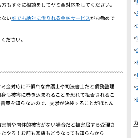
>
る方もすぐに相談をしてヤミ金対応をしてください。
>
はない
誰でも絶対に借りれる金融サービス
がお勧めで
>
>
てください。
>
>
>
ヤミ金対応に不慣れな弁護士や司法書士だと債務整理
>
自身も被害に巻き込まれることを恐れて拒否されるこ
>
最善策を知らないので、交渉が決裂することがほとん
被害前や肉体的被害がない場合だと被害届すら受理さ
ったやろ！お前も家族もどうなっても知らんから