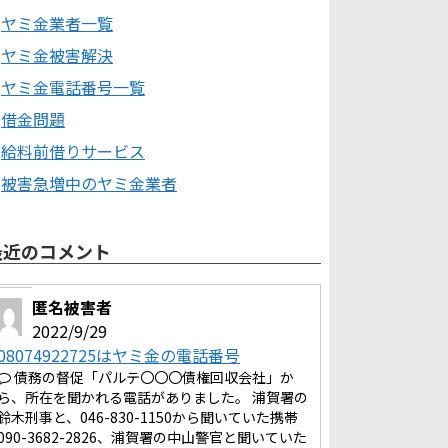
ヤミ金業者一覧
ヤミ金被害解決
ヤミ金電話番号一覧
借金問題
給料前借りサービス
被害急増中のヤミ金業者
最近のコメント
匿名被害者
2022/9/29
08074922725はヤミ金の電話番号
債務の督促「パルテ〇〇〇債権回収会社」か
ら、所在を聞かれる電話がありました。 浦賀署の
鈴木刑事と、046-830-1150から聞いていた携帯
090-3682-2826、浦賀署の中山警官と聞いていた