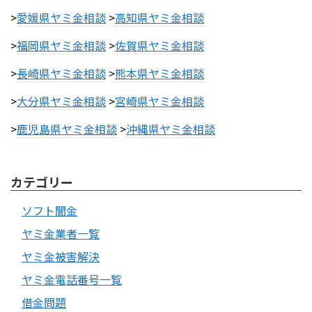
>
愛媛県ヤミ金相談
>
高知県ヤミ金相談
>
福岡県ヤミ金相談
>
佐賀県ヤミ金相談
>
長崎県ヤミ金相談
>
熊本県ヤミ金相談
>
大分県ヤミ金相談
>
宮崎県ヤミ金相談
>
鹿児島県ヤミ金相談
>
沖縄県ヤミ金相談
カテゴリー
ソフト闇金
ヤミ金業者一覧
ヤミ金被害解決
ヤミ金電話番号一覧
借金問題