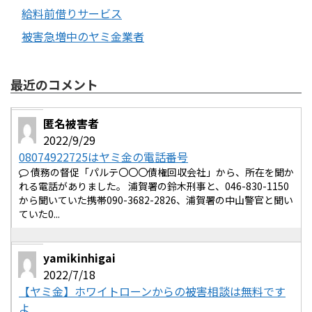
給料前借りサービス
被害急増中のヤミ金業者
最近のコメント
匿名被害者
2022/9/29
08074922725はヤミ金の電話番号
債務の督促「パルテ〇〇〇債権回収会社」から、所在を聞か
れる電話がありました。 浦賀署の鈴木刑事と、046-830-1150
から聞いていた携帯090-3682-2826、浦賀署の中山警官と聞い
ていた0...
yamikinhigai
2022/7/18
【ヤミ金】ホワイトローンからの被害相談は無料です
よ