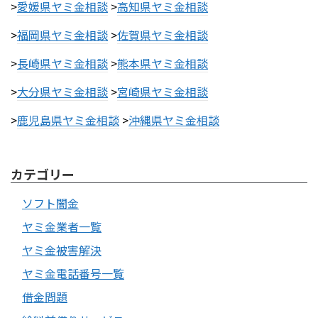
>
愛媛県ヤミ金相談
>
高知県ヤミ金相談
>
福岡県ヤミ金相談
>
佐賀県ヤミ金相談
>
長崎県ヤミ金相談
>
熊本県ヤミ金相談
>
大分県ヤミ金相談
>
宮崎県ヤミ金相談
>
鹿児島県ヤミ金相談
>
沖縄県ヤミ金相談
カテゴリー
ソフト闇金
ヤミ金業者一覧
ヤミ金被害解決
ヤミ金電話番号一覧
借金問題