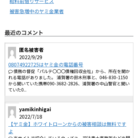
給料前借りサービス
被害急増中のヤミ金業者
最近のコメント
匿名被害者
2022/9/29
08074922725はヤミ金の電話番号
債務の督促「パルテ〇〇〇債権回収会社」から、所在を聞か
れる電話がありました。 浦賀署の鈴木刑事と、046-830-1150
から聞いていた携帯090-3682-2826、浦賀署の中山警官と聞い
ていた0...
yamikinhigai
2022/7/18
【ヤミ金】ホワイトローンからの被害相談は無料です
よ