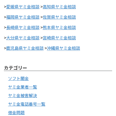
>
愛媛県ヤミ金相談
>
高知県ヤミ金相談
>
福岡県ヤミ金相談
>
佐賀県ヤミ金相談
>
長崎県ヤミ金相談
>
熊本県ヤミ金相談
>
大分県ヤミ金相談
>
宮崎県ヤミ金相談
>
鹿児島県ヤミ金相談
>
沖縄県ヤミ金相談
カテゴリー
ソフト闇金
ヤミ金業者一覧
ヤミ金被害解決
ヤミ金電話番号一覧
借金問題