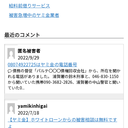
給料前借りサービス
被害急増中のヤミ金業者
最近のコメント
匿名被害者
2022/9/29
08074922725はヤミ金の電話番号
債務の督促「パルテ〇〇〇債権回収会社」から、所在を聞か
れる電話がありました。 浦賀署の鈴木刑事と、046-830-1150
から聞いていた携帯090-3682-2826、浦賀署の中山警官と聞い
ていた0...
yamikinhigai
2022/7/18
【ヤミ金】ホワイトローンからの被害相談は無料です
よ