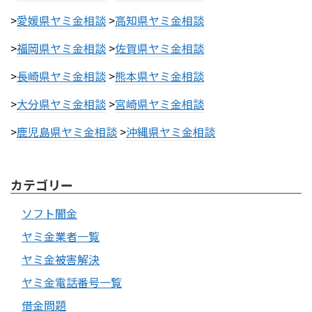
>
愛媛県ヤミ金相談
>
高知県ヤミ金相談
>
福岡県ヤミ金相談
>
佐賀県ヤミ金相談
>
長崎県ヤミ金相談
>
熊本県ヤミ金相談
>
大分県ヤミ金相談
>
宮崎県ヤミ金相談
>
鹿児島県ヤミ金相談
>
沖縄県ヤミ金相談
カテゴリー
ソフト闇金
ヤミ金業者一覧
ヤミ金被害解決
ヤミ金電話番号一覧
借金問題