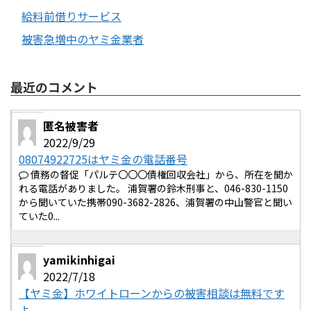
給料前借りサービス
被害急増中のヤミ金業者
最近のコメント
匿名被害者
2022/9/29
08074922725はヤミ金の電話番号
債務の督促「パルテ〇〇〇債権回収会社」から、所在を聞か
れる電話がありました。 浦賀署の鈴木刑事と、046-830-1150
から聞いていた携帯090-3682-2826、浦賀署の中山警官と聞い
ていた0...
yamikinhigai
2022/7/18
【ヤミ金】ホワイトローンからの被害相談は無料です
よ