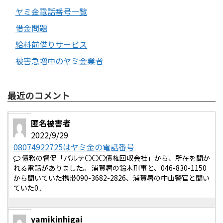
ヤミ金電話番号一覧
借金問題
給料前借りサービス
被害急増中のヤミ金業者
最近のコメント
匿名被害者
2022/9/29
08074922725はヤミ金の電話番号
債務の督促「パルテ〇〇〇債権回収会社」から、所在を聞か
れる電話がありました。 浦賀署の鈴木刑事と、046-830-1150
から聞いていた携帯090-3682-2826、浦賀署の中山警官と聞い
ていた0...
yamikinhigai