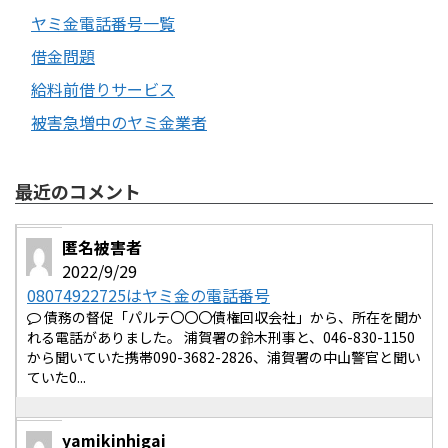
ヤミ金電話番号一覧
借金問題
給料前借りサービス
被害急増中のヤミ金業者
最近のコメント
匿名被害者
2022/9/29
08074922725はヤミ金の電話番号
債務の督促「パルテ〇〇〇債権回収会社」から、所在を聞か
れる電話がありました。 浦賀署の鈴木刑事と、046-830-1150
から聞いていた携帯090-3682-2826、浦賀署の中山警官と聞い
ていた0...
yamikinhigai