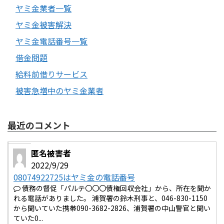
ヤミ金業者一覧
ヤミ金被害解決
ヤミ金電話番号一覧
借金問題
給料前借りサービス
被害急増中のヤミ金業者
最近のコメント
匿名被害者
2022/9/29
08074922725はヤミ金の電話番号
債務の督促「パルテ〇〇〇債権回収会社」から、所在を聞か
れる電話がありました。 浦賀署の鈴木刑事と、046-830-1150
から聞いていた携帯090-3682-2826、浦賀署の中山警官と聞い
ていた0...