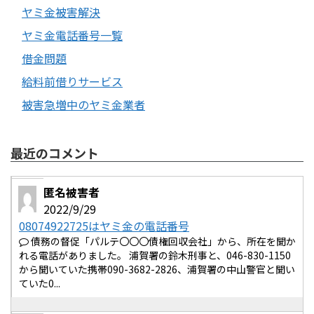
ヤミ金被害解決
ヤミ金電話番号一覧
借金問題
給料前借りサービス
被害急増中のヤミ金業者
最近のコメント
匿名被害者
2022/9/29
08074922725はヤミ金の電話番号
債務の督促「パルテ〇〇〇債権回収会社」から、所在を聞か
れる電話がありました。 浦賀署の鈴木刑事と、046-830-1150
から聞いていた携帯090-3682-2826、浦賀署の中山警官と聞い
ていた0...