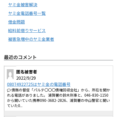
ヤミ金被害解決
ヤミ金電話番号一覧
借金問題
給料前借りサービス
被害急増中のヤミ金業者
最近のコメント
匿名被害者
2022/9/29
08074922725はヤミ金の電話番号
債務の督促「パルテ〇〇〇債権回収会社」から、所在を聞か
れる電話がありました。 浦賀署の鈴木刑事と、046-830-1150
から聞いていた携帯090-3682-2826、浦賀署の中山警官と聞い
ていた0...