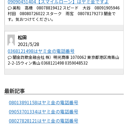
09090451404【スマイルローン】はヤミ金ですよ
英和 高橋 08078819412 スピード 大谷 08091905946
村田 08080726022 スターク 雨宮 08078179273 闇金で
す。気おつけてください。
松田
2021/5/28
0368121498はヤミ金の電話番号
闇金詐欺金融会社 株）明光商事 1070062 東京都港区南青山
2-2-15ウィン青山 0368121498 0359048532
最新記事
08013891158はヤミ金の電話番号
09053701334はヤミ金の電話番号
08027828121はヤミ金の電話番号