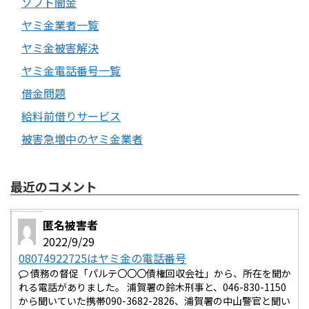
ソフト闇金
ヤミ金業者一覧
ヤミ金被害解決
ヤミ金電話番号一覧
借金問題
給料前借りサービス
被害急増中のヤミ金業者
最近のコメント
匿名被害者
2022/9/29
08074922725はヤミ金の電話番号
債務の督促「パルテ〇〇〇債権回収会社」から、所在を聞か
れる電話がありました。 浦賀署の鈴木刑事と、046-830-1150
から聞いていた携帯090-3682-2826、浦賀署の中山警官と聞い