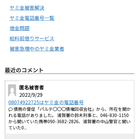
ヤミ金被害解決
ヤミ金電話番号一覧
借金問題
給料前借りサービス
被害急増中のヤミ金業者
最近のコメント
匿名被害者
2022/9/29
08074922725はヤミ金の電話番号
債務の督促「パルテ〇〇〇債権回収会社」から、所在を聞か
れる電話がありました。 浦賀署の鈴木刑事と、046-830-1150
から聞いていた携帯090-3682-2826、浦賀署の中山警官と聞い
ていた0...