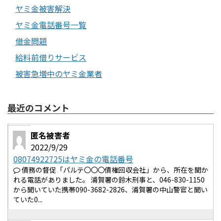
ヤミ金被害解決
ヤミ金電話番号一覧
借金問題
給料前借りサービス
被害急増中のヤミ金業者
最近のコメント
匿名被害者
2022/9/29
08074922725はヤミ金の電話番号
債務の督促「パルテ〇〇〇債権回収会社」から、所在を聞か
れる電話がありました。 浦賀署の鈴木刑事と、046-830-1150
から聞いていた携帯090-3682-2826、浦賀署の中山警官と聞い
ていた0...