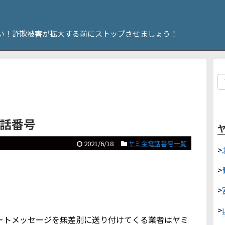
い！詐欺被害が拡大する前にストップさせましょう！
電話番号
2021/6/18
ヤミ金電話番号一覧
>
>
>
>
やショートメッセージを無差別に送り付けてくる業者はヤミ