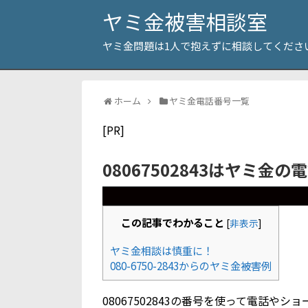
ヤミ金被害相談室
ヤミ金問題は1人で抱えずに相談してくださ
ホーム
ヤミ金電話番号一覧
[PR]
08067502843はヤミ金の
この記事でわかること
[
非表示
]
ヤミ金相談は慎重に！
080-6750-2843からのヤミ金被害例
08067502843の番号を使って電話