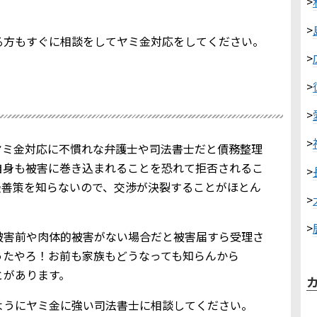
>
>
る方もすぐに相談をしてヤミ金対応をしてください。
>
>
>
>
ヤミ金対応に不慣れな弁護士や司法書士だと債務整理
自身も被害に巻き込まれることを恐れて拒否されるこ
>
最善策を知らないので、交渉が決裂することがほとん
>
>
被害前や肉体的被害がない場合だと被害届すら受理さ
ったやろ！お前も家族もどうなっても知らんから
とがあります。
ようにヤミ金に強い司法書士に相談してください。