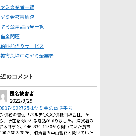
ヤミ金業者一覧
ヤミ金被害解決
ヤミ金電話番号一覧
借金問題
給料前借りサービス
被害急増中のヤミ金業者
最近のコメント
匿名被害者
2022/9/29
08074922725はヤミ金の電話番号
債務の督促「パルテ〇〇〇債権回収会社」か
ら、所在を聞かれる電話がありました。 浦賀署の
鈴木刑事と、046-830-1150から聞いていた携帯
090-3682-2826、浦賀署の中山警官と聞いていた