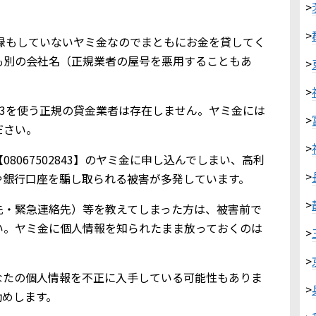
>
>
金業登録もしていないヤミ金なのでまともにお金を貸してく
も別の会社名（正規業者の屋号を悪用することもあ
>
>
2843を使う正規の貸金業者は存在しません。ヤミ金には
>
ださい。
>
8067502843】のヤミ金に申し込んでしまい、高利
>
や銀行口座を騙し取られる被害が多発しています。
>
先・緊急連絡先）等を教えてしまった方は、被害前で
い。ヤミ金に個人情報を知られたまま放っておくのは
>
>
なたの個人情報を不正に入手している可能性もありま
>
勧めします。