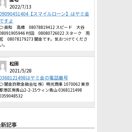
2022/7/13
09090451404【スマイルローン】はヤミ金
ですよ
英和 高橋 08078819412 スピード 大谷
08091905946 村田 08080726022 スターク 雨
宮 08078179273 闇金です。気おつけてくださ
い。
松田
2021/5/28
0368121498はヤミ金の電話番号
闇金詐欺金融会社 株）明光商事 1070062 東京
都港区南青山2-2-15ウィン青山 0368121498
0359048532
最新記事