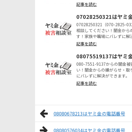
記事を読む
07028250321はヤ
07028250321（070-2
相談してください！闇金から
す！家族や職場にバレずに解
記事を読む
08075519137はヤ
080-7551-9137から
い！闇金からの嫌がらせ・取
にバレずに解決ができます。
記事を読む
08080678213はヤミ金の電話番号
08080576034はヤミ金の電話番号