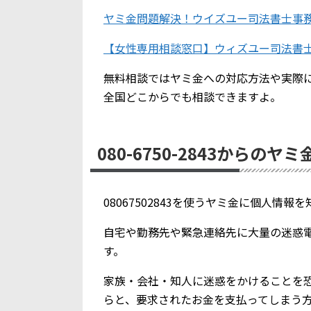
ヤミ金問題解決！ウイズユー司法書士事
【女性専用相談窓口】ウィズユー司法書
無料相談ではヤミ金への対応方法や実際
全国どこからでも相談できますよ。
080-6750-2843からのヤ
08067502843を使うヤミ金に個人情
自宅や勤務先や緊急連絡先に大量の迷惑
す。
家族・会社・知人に迷惑をかけることを
らと、要求されたお金を支払ってしまう