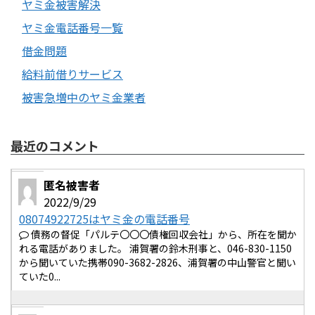
ヤミ金被害解決
ヤミ金電話番号一覧
借金問題
給料前借りサービス
被害急増中のヤミ金業者
最近のコメント
匿名被害者
2022/9/29
08074922725はヤミ金の電話番号
債務の督促「パルテ〇〇〇債権回収会社」から、所在を聞か
れる電話がありました。 浦賀署の鈴木刑事と、046-830-1150
から聞いていた携帯090-3682-2826、浦賀署の中山警官と聞い
ていた0...