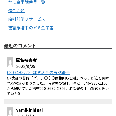
ヤミ金電話番号一覧
借金問題
給料前借りサービス
被害急増中のヤミ金業者
最近のコメント
匿名被害者
2022/9/29
08074922725はヤミ金の電話番号
債務の督促「パルテ〇〇〇債権回収会社」から、所在を聞か
れる電話がありました。 浦賀署の鈴木刑事と、046-830-1150
から聞いていた携帯090-3682-2826、浦賀署の中山警官と聞い
ていた0...
yamikinhigai