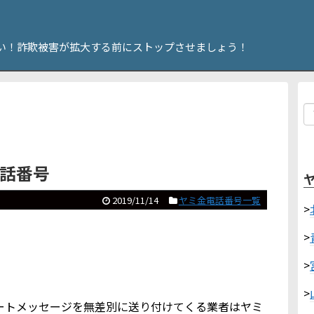
い！詐欺被害が拡大する前にストップさせましょう！
電話番号
2019/11/14
ヤミ金電話番号一覧
>
>
>
>
やショートメッセージを無差別に送り付けてくる業者はヤミ