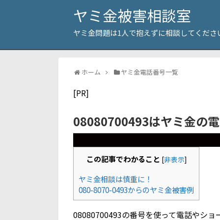
ヤミ金被害相談室
ヤミ金問題は1人で抱えずに相談してくださ
ホーム
ヤミ金電話番号一覧
[PR]
08080700493はヤミ金の
この記事でわかること
[
非表示
]
ヤミ金相談は慎重に！
080-8070-0493からのヤミ金被害例
08080700493の番号を使って電話