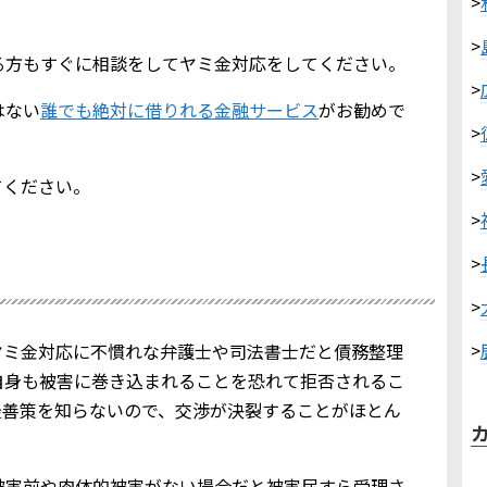
>
>
る方もすぐに相談をしてヤミ金対応をしてください。
>
はない
誰でも絶対に借りれる金融サービス
がお勧めで
>
>
てください。
>
>
>
>
ヤミ金対応に不慣れな弁護士や司法書士だと債務整理
自身も被害に巻き込まれることを恐れて拒否されるこ
最善策を知らないので、交渉が決裂することがほとん
被害前や肉体的被害がない場合だと被害届すら受理さ