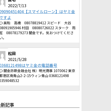
2022/7/13
09090451404【スマイルローン】はヤミ金
ですよ
英和 高橋 08078819412 スピード 大谷
08091905946 村田 08080726022 スターク 雨
宮 08078179273 闇金です。気おつけてくださ
い。
松田
2021/5/28
0368121498はヤミ金の電話番号
闇金詐欺金融会社 株）明光商事 1070062 東京
都港区南青山2-2-15ウィン青山 0368121498
0359048532
最新記事