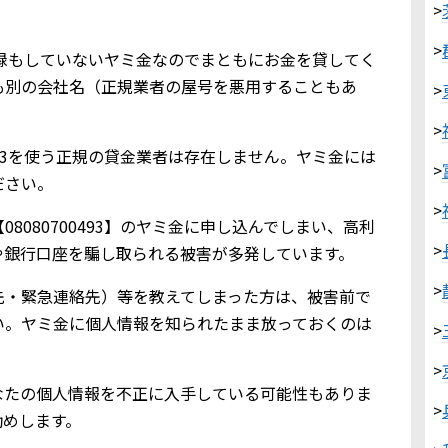
>
>
金業登録もしていないヤミ金なのでまともにお金を貸してく
も別の会社名（正規業者の屋号を悪用することもあ
>
>
0493を使う正規の貸金業者は存在しません。ヤミ金には
>
ださい。
>
8080700493】のヤミ金に申し込んでしまい、高利
>
や銀行口座を騙し取られる被害が多発しています。
>
先・緊急連絡先）等を教えてしまった方は、被害前で
い。ヤミ金に個人情報を知られたまま放っておくのは
>
>
なたの個人情報を不正に入手している可能性もありま
>
勧めします。