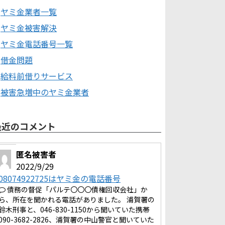
ヤミ金業者一覧
ヤミ金被害解決
ヤミ金電話番号一覧
借金問題
給料前借りサービス
被害急増中のヤミ金業者
最近のコメント
匿名被害者
2022/9/29
08074922725はヤミ金の電話番号
債務の督促「パルテ〇〇〇債権回収会社」か
ら、所在を聞かれる電話がありました。 浦賀署の
鈴木刑事と、046-830-1150から聞いていた携帯
090-3682-2826、浦賀署の中山警官と聞いていた