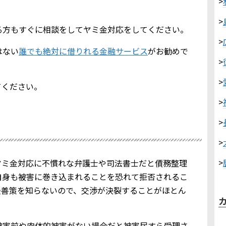
>
>
る方もすぐに相談をしてヤミ金対応をしてください。
>
はない
誰でも絶対に借りれる金融サービス
がお勧めで
>
>
てください。
>
>
>
>
ヤミ金対応に不慣れな弁護士や司法書士だと債務整理
自身も被害に巻き込まれることを恐れて拒否されるこ
最善策を知らないので、交渉が決裂することがほとん
被害前や肉体的被害がない場合だと被害届すら受理さ