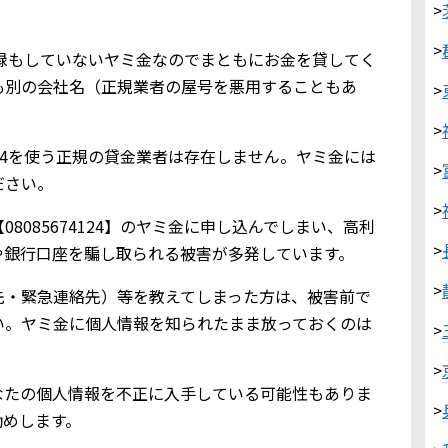
>
>
金業登録もしていないヤミ金なのでまともにお金を貸してく
も別の会社名（正規業者の屋号を悪用することもあ
>
>
4124を使う正規の貸金業者は存在しません。ヤミ金には
>
ださい。
>
8085674124】のヤミ金に申し込んでしまい、高利
>
や銀行口座を騙し取られる被害が多発しています。
>
先・緊急連絡先）等を教えてしまった方は、被害前で
い。ヤミ金に個人情報を知られたまま放っておくのは
>
>
なたの個人情報を不正に入手している可能性もありま
>
勧めします。