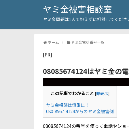
ヤミ金被害相談室
ヤミ金問題は1人で抱えずに相談してくださ
ホーム
ヤミ金電話番号一覧
[PR]
08085674124はヤミ金の
この記事でわかること
[
非表示
]
ヤミ金相談は慎重に！
080-8567-4124からのヤミ金被害例
08085674124の番号を使って電話