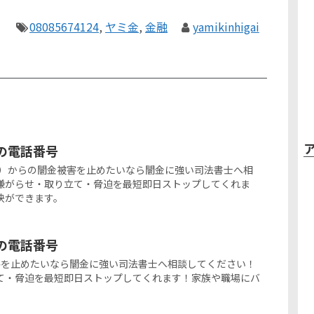
08085674124
,
ヤミ金
,
金融
yamikinhigai
金の電話番号
10-2991）からの闇金被害を止めたいなら闇金に強い司法書士へ相
嫌がらせ・取り立て・脅迫を最短即日ストップしてくれま
決ができます。
金の電話番号
闇金被害を止めたいなら闇金に強い司法書士へ相談してください！
て・脅迫を最短即日ストップしてくれます！家族や職場にバ