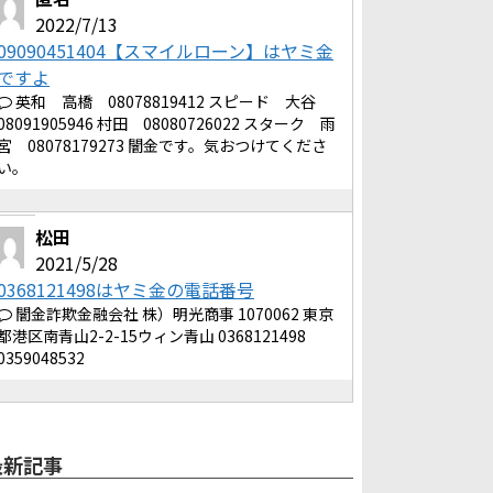
2022/7/13
09090451404【スマイルローン】はヤミ金
ですよ
英和 高橋 08078819412 スピード 大谷
08091905946 村田 08080726022 スターク 雨
宮 08078179273 闇金です。気おつけてくださ
い。
松田
2021/5/28
0368121498はヤミ金の電話番号
闇金詐欺金融会社 株）明光商事 1070062 東京
都港区南青山2-2-15ウィン青山 0368121498
0359048532
最新記事