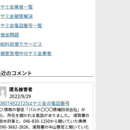
ヤミ金業者一覧
ヤミ金被害解決
ヤミ金電話番号一覧
借金問題
給料前借りサービス
被害急増中のヤミ金業者
最近のコメント
匿名被害者
2022/9/29
08074922725はヤミ金の電話番号
債務の督促「パルテ〇〇〇債権回収会社」か
ら、所在を聞かれる電話がありました。 浦賀署の
鈴木刑事と、046-830-1150から聞いていた携帯
090-3682-2826、浦賀署の中山警官と聞いていた