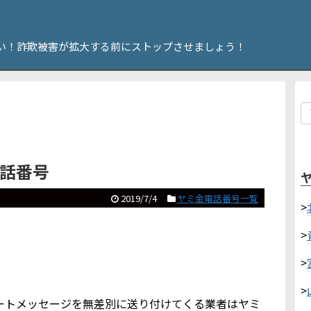
い！詐欺被害が拡大する前にストップさせましょう！
電話番号
2019/7/4
ヤミ金電話番号一覧
>
>
>
>
やショートメッセージを無差別に送り付けてくる業者はヤミ