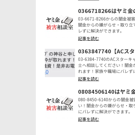
0366718266はヤミ
03-6671-8266からの
闇金からの嫌がらせ・取り立
レずに解決ができます。
記事を読む
0363847740【A
03-6384-7740のAC
士へ相談してください！闇金
れます！家族や職場にバレず
記事を読む
08084506140はヤ
080-8450-6140から
い！闇金からの嫌がらせ・取
にバレずに解決ができます。
記事を読む