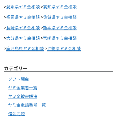
>
愛媛県ヤミ金相談
>
高知県ヤミ金相談
>
福岡県ヤミ金相談
>
佐賀県ヤミ金相談
>
長崎県ヤミ金相談
>
熊本県ヤミ金相談
>
大分県ヤミ金相談
>
宮崎県ヤミ金相談
>
鹿児島県ヤミ金相談
>
沖縄県ヤミ金相談
カテゴリー
ソフト闇金
ヤミ金業者一覧
ヤミ金被害解決
ヤミ金電話番号一覧
借金問題