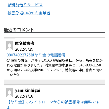
給料前借りサービス
被害急増中のヤミ金業者
最近のコメント
匿名被害者
2022/9/29
08074922725はヤミ金の電話番号
債務の督促「パルテ〇〇〇債権回収会社」から、所在を聞か
れる電話がありました。 浦賀署の鈴木刑事と、046-830-1150
から聞いていた携帯090-3682-2826、浦賀署の中山警官と聞い
ていた0...
yamikinhigai
2022/7/18
【ヤミ金】ホワイトローンからの被害相談は無料です
よ