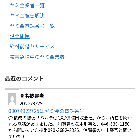
ヤミ金業者一覧
ヤミ金被害解決
ヤミ金電話番号一覧
借金問題
給料前借りサービス
被害急増中のヤミ金業者
最近のコメント
匿名被害者
2022/9/29
08074922725はヤミ金の電話番号
債務の督促「パルテ〇〇〇債権回収会社」から、所在を聞か
れる電話がありました。 浦賀署の鈴木刑事と、046-830-1150
から聞いていた携帯090-3682-2826、浦賀署の中山警官と聞い
ていた0...