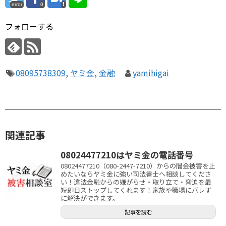
error
0
フォローする
08095738309
,
ヤミ金
,
金融
yamihigai
関連記事
08024477210はヤミ金の電話番号
08024477210（080-2447-7210）からの闇金被害を止
めたいならヤミ金に強い司法書士へ相談してくださ
い！違法金融からの嫌がらせ・取り立て・脅迫を最
短即日ストップしてくれます！家族や職場にバレず
に解決ができます。
記事を読む