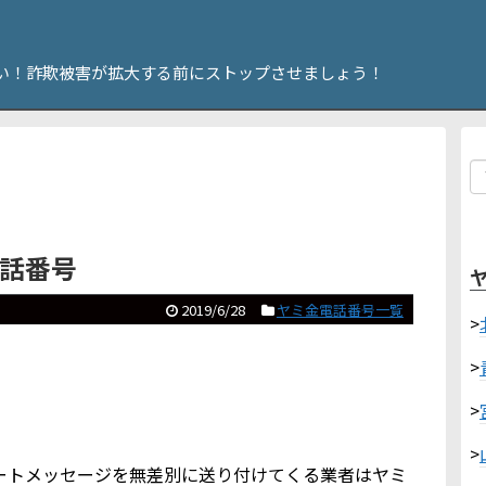
い！詐欺被害が拡大する前にストップさせましょう！
電話番号
2019/6/28
ヤミ金電話番号一覧
>
>
>
>
やショートメッセージを無差別に送り付けてくる業者はヤミ