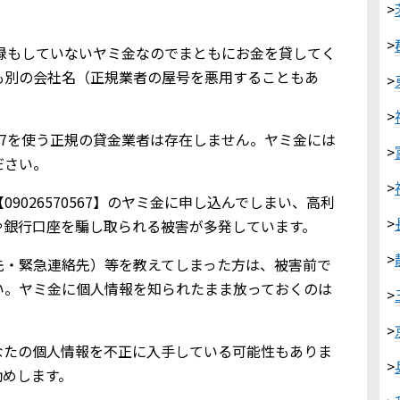
>
>
金業登録もしていないヤミ金なのでまともにお金を貸してく
も別の会社名（正規業者の屋号を悪用することもあ
>
>
0567を使う正規の貸金業者は存在しません。ヤミ金には
>
ださい。
>
9026570567】のヤミ金に申し込んでしまい、高利
>
や銀行口座を騙し取られる被害が多発しています。
>
先・緊急連絡先）等を教えてしまった方は、被害前で
い。ヤミ金に個人情報を知られたまま放っておくのは
>
>
なたの個人情報を不正に入手している可能性もありま
>
勧めします。