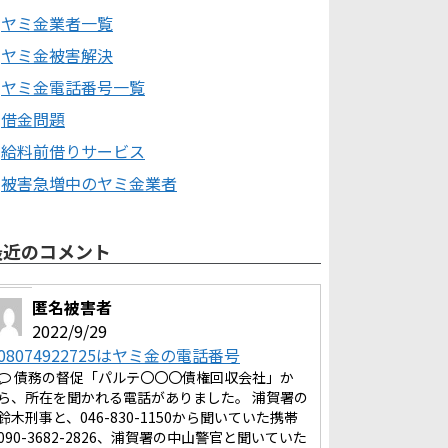
ヤミ金業者一覧
ヤミ金被害解決
ヤミ金電話番号一覧
借金問題
給料前借りサービス
被害急増中のヤミ金業者
最近のコメント
匿名被害者
2022/9/29
08074922725はヤミ金の電話番号
債務の督促「パルテ〇〇〇債権回収会社」か
ら、所在を聞かれる電話がありました。 浦賀署の
鈴木刑事と、046-830-1150から聞いていた携帯
090-3682-2826、浦賀署の中山警官と聞いていた