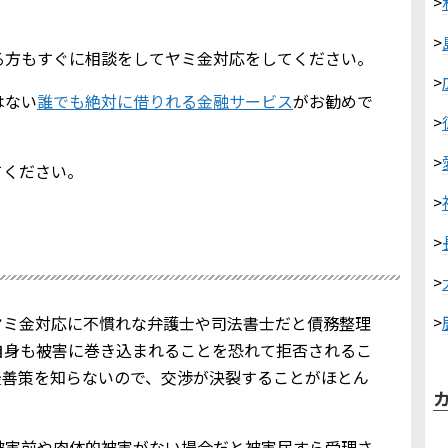
>
>
る方もすぐに相談をしてヤミ金対応をしてください。
>
はない
誰でも絶対に借りれる金融サービス
がお勧めで
>
>
てください。
>
>
>
>
ヤミ金対応に不慣れな弁護士や司法書士だと債務整理
自身も被害に巻き込まれることを恐れて拒否されるこ
最善策を知らないので、交渉が決裂することがほとん
被害前や肉体的被害がない場合だと被害届すら受理さ