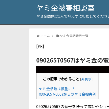
ヤミ金被害相談室
ヤミ金問題は1人で抱えずに相談してくださ
ホーム
ヤミ金電話番号一覧
[PR]
09026570567はヤミ金の
この記事でわかること
[
非表示
]
ヤミ金相談は慎重に！
090-2657-0567からのヤミ金被害例
09026570567の番号を使って電話