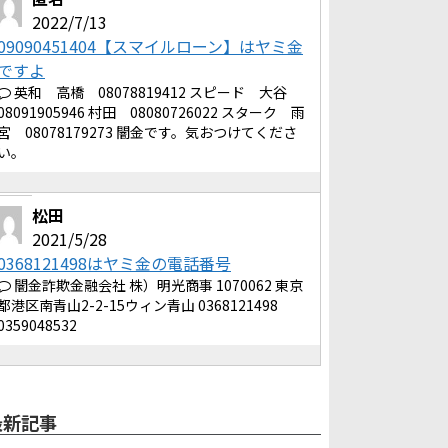
2022/7/13
09090451404【スマイルローン】はヤミ金
ですよ
英和 高橋 08078819412 スピード 大谷
08091905946 村田 08080726022 スターク 雨
宮 08078179273 闇金です。気おつけてくださ
い。
松田
2021/5/28
0368121498はヤミ金の電話番号
闇金詐欺金融会社 株）明光商事 1070062 東京
都港区南青山2-2-15ウィン青山 0368121498
0359048532
最新記事