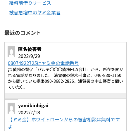
給料前借りサービス
被害急増中のヤミ金業者
最近のコメント
匿名被害者
2022/9/29
08074922725はヤミ金の電話番号
債務の督促「パルテ〇〇〇債権回収会社」から、所在を聞か
れる電話がありました。 浦賀署の鈴木刑事と、046-830-1150
から聞いていた携帯090-3682-2826、浦賀署の中山警官と聞い
ていた0...
yamikinhigai
2022/7/18
【ヤミ金】ホワイトローンからの被害相談は無料です
よ