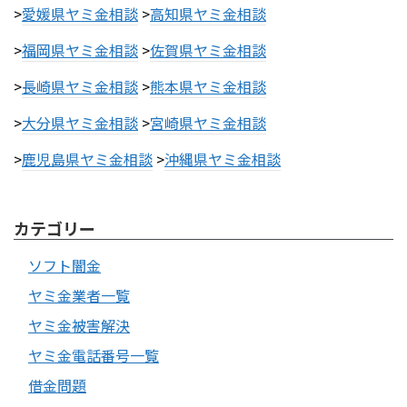
>
愛媛県ヤミ金相談
>
高知県ヤミ金相談
>
福岡県ヤミ金相談
>
佐賀県ヤミ金相談
>
長崎県ヤミ金相談
>
熊本県ヤミ金相談
>
大分県ヤミ金相談
>
宮崎県ヤミ金相談
>
鹿児島県ヤミ金相談
>
沖縄県ヤミ金相談
カテゴリー
ソフト闇金
ヤミ金業者一覧
ヤミ金被害解決
ヤミ金電話番号一覧
借金問題