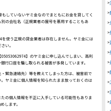
>
>
金業登録もしていないヤミ金なのでまともにお金を貸してく
も別の会社名（正規業者の屋号を悪用することもあ
>
>
2974を使う正規の貸金業者は存在しません。ヤミ金には
>
ださい。
>
5053062974】のヤミ金に申し込んでしまい、高利
>
や銀行口座を騙し取られる被害が多発しています。
>
先・緊急連絡先）等を教えてしまった方は、被害前で
い。ヤミ金に個人情報を知られたまま放っておくのは
>
>
なたの個人情報を不正に入手している可能性もありま
>
勧めします。