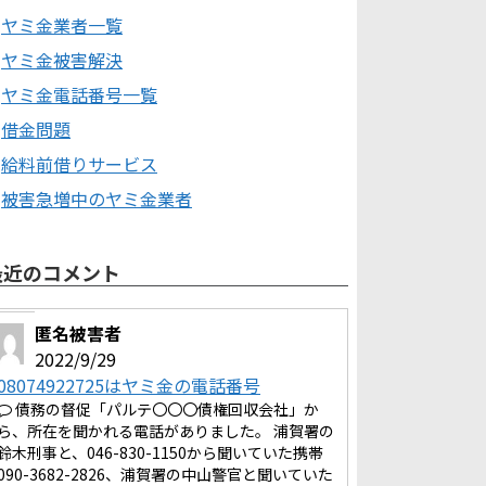
ヤミ金業者一覧
ヤミ金被害解決
ヤミ金電話番号一覧
借金問題
給料前借りサービス
被害急増中のヤミ金業者
最近のコメント
匿名被害者
2022/9/29
08074922725はヤミ金の電話番号
債務の督促「パルテ〇〇〇債権回収会社」か
ら、所在を聞かれる電話がありました。 浦賀署の
鈴木刑事と、046-830-1150から聞いていた携帯
090-3682-2826、浦賀署の中山警官と聞いていた