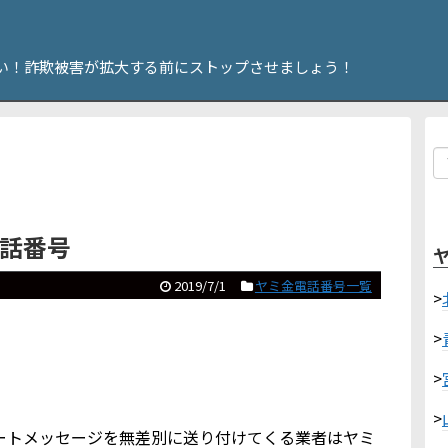
い！詐欺被害が拡大する前にストップさせましょう！
電話番号
2019/7/1
ヤミ金電話番号一覧
>
>
>
>
やショートメッセージを無差別に送り付けてくる業者はヤミ