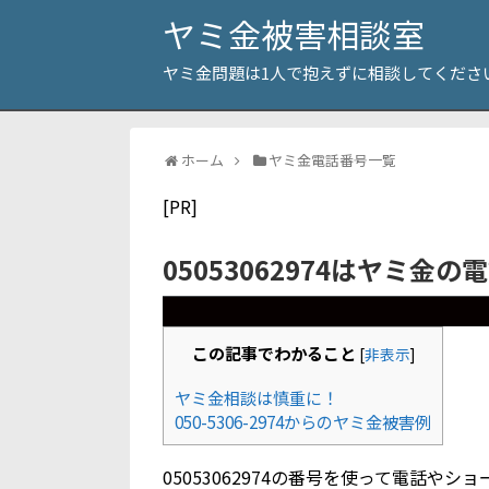
ヤミ金被害相談室
ヤミ金問題は1人で抱えずに相談してくださ
ホーム
ヤミ金電話番号一覧
[PR]
05053062974はヤミ金の
この記事でわかること
[
非表示
]
ヤミ金相談は慎重に！
050-5306-2974からのヤミ金被害例
05053062974の番号を使って電話