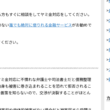
>
>
る方もすぐに相談をしてヤミ金対応をしてください。
>
はない
誰でも絶対に借りれる金融サービス
がお勧めで
>
>
てください。
>
>
>
>
ヤミ金対応に不慣れな弁護士や司法書士だと債務整理
自身も被害に巻き込まれることを恐れて拒否されるこ
最善策を知らないので、交渉が決裂することがほとん
被害前や肉体的被害がない場合だと被害届すら受理さ