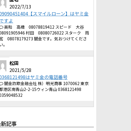
2022/7/13
09090451404【スマイルローン】はヤミ金
ですよ
英和 高橋 08078819412 スピード 大谷
08091905946 村田 08080726022 スターク 雨
宮 08078179273 闇金です。気おつけてくださ
い。
松田
2021/5/28
0368121498はヤミ金の電話番号
闇金詐欺金融会社 株）明光商事 1070062 東京
都港区南青山2-2-15ウィン青山 0368121498
0359048532
最新記事