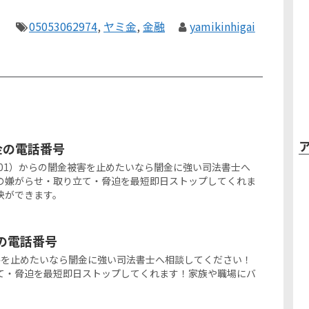
05053062974
,
ヤミ金
,
金融
yamikinhigai
ミ金の電話番号
358-7001）からの闇金被害を止めたいなら闇金に強い司法書士へ
の嫌がらせ・取り立て・脅迫を最短即日ストップしてくれま
決ができます。
金の電話番号
闇金被害を止めたいなら闇金に強い司法書士へ相談してください！
て・脅迫を最短即日ストップしてくれます！家族や職場にバ